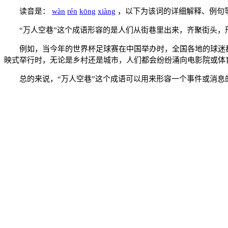
读音是：
wàn
rén
kōng
xiàng
，以下为该词的详细解释、例句
“万人空巷”这个成语形容的是人们从街巷里出来，齐聚街头
例如，当今年的世界杯足球赛在中国举办时，全国各地的球迷
映式举行时，无论是乡村还是城市，人们都会纷纷涌向电影院或体
总的来说，“万人空巷”这个成语可以用来形容一个事件或消