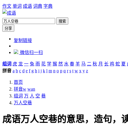
作文
单词
成语
词典
字典
搜索
分享
https://chengyu.zw6.cn/ci/%E4%B8%87%E4%BA%BA
复制链接
微信扫一扫
组词
虎
龙
一
兔
雨
花
学
猴
然
水
春
羊
马
二
秋
月
长
鸡
蛇
夏
拼音
a
b
c
d
e
f
g
h
i
j
k
l
m
n
o
p
q
r
s
t
w
x
y
z
首页
拼音w
wan
组词
万
人
空
巷
万人空巷
成语万人空巷的意思，造句，