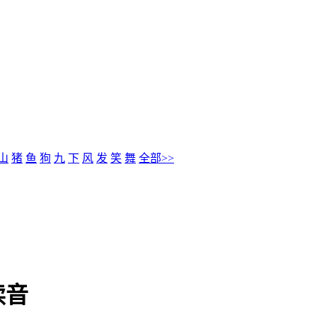
%E7%A9%BA%E5%B7%B7
山
猪
鱼
狗
九
下
风
发
笑
舞
全部>>
读音