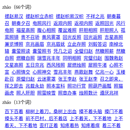
zhào（66个词）
拔赵易汉
拔赵帜立赤帜
拔赵帜易汉帜
不祥之兆
朝奏暮
召
朝奏夕召
电照风行
返观内照
返视内照
返照回光
风行
电照
福星高照
腹心相照
覆盆难照
肝胆相照
肝胆照人
孤
鸾照镜
贵不召骄
黄风雾罩
回光反照
回光返照
吉星高照
兼览博照
京兆画眉
京兆眉妩
立此存照
刘毅答诏
南棹北
辕
囊萤照读
囊萤照书
凭几之诏
全璧归赵
然糠照薪
然糠
自照
燃糠自照
瑞雪兆丰年
同明相照
完璧归赵
围魏救赵
文星高照
五日京兆
西风残照
犀燃烛照
犀照牛渚
心照不
宣
心照情交
心照神交
雪兆丰年
燕歌赵舞
亿兆一心
玉楼
赴召
原璧归赵
云迷雾罩
张王李赵
张王赵李
召之即来，
挥之即去
兆载永劫
照本宣科
照功行赏
照葫芦画瓢
照猫
画虎
照人肝胆
照萤映雪
照章办事
烛照数计
遵厌兆祥
zháo（13个词）
百下百着
柳树上着刀，桑树上出血
摸不着头脑
摸门不着
摸头不着
前不巴村，后不着店
上不着天，下不着地
上不
着天，下不着地
歪打正着
知疼着热
知疼着痒
着三不着