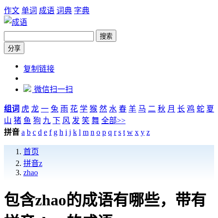
作文
单词
成语
词典
字典
搜索
分享
https://chengyu.zw6.cn/pinyin/zhao
复制链接
微信扫一扫
组词
虎
龙
一
兔
雨
花
学
猴
然
水
春
羊
马
二
秋
月
长
鸡
蛇
夏
山
猪
鱼
狗
九
下
风
发
笑
舞
全部>>
拼音
a
b
c
d
e
f
g
h
i
j
k
l
m
n
o
p
q
r
s
t
w
x
y
z
首页
拼音z
zhao
包含zhao的成语有哪些，带有