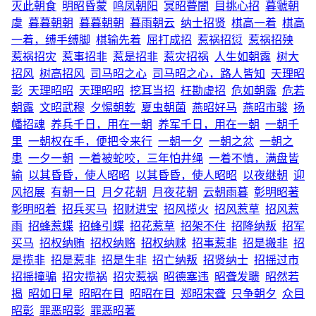
灭此朝食
明昭昏蒙
鸣凤朝阳
冥昭瞢闇
目挑心招
暮虢朝
虞
暮暮朝朝
暮暮朝朝
暮雨朝云
纳士招贤
棋高一着
棋高
一着，缚手缚脚
棋输先着
屈打成招
惹祸招愆
惹祸招殃
惹祸招灾
惹事招非
惹是招非
惹灾招祸
人生如朝露
树大
招风
树高招风
司马昭之心
司马昭之心，路人皆知
天理昭
彰
天理昭昭
天理昭昭
挖耳当招
枉勘虚招
危如朝露
危若
朝露
文昭武穆
夕惕朝乾
夏虫朝菌
燕昭好马
燕昭市骏
扬
幡招魂
养兵千日，用在一朝
养军千日，用在一朝
一朝千
里
一朝权在手，便把令来行
一朝一夕
一朝之忿
一朝之
患
一夕一朝
一着被蛇咬，三年怕井绳
一着不慎，满盘皆
输
以其昏昏，使人昭昭
以其昏昏，使人昭昭
以夜继朝
迎
风招展
有朝一日
月夕花朝
月夜花朝
云朝雨暮
彰明昭著
彰明昭着
招兵买马
招财进宝
招风揽火
招风惹草
招风惹
雨
招蜂惹蝶
招蜂引蝶
招花惹草
招架不住
招降纳叛
招军
买马
招权纳贿
招权纳赂
招权纳赇
招事惹非
招是搬非
招
是揽非
招是惹非
招是生非
招亡纳叛
招贤纳士
招摇过市
招摇撞骗
招灾揽祸
招灾惹祸
昭德塞违
昭聋发聩
昭然若
揭
昭如日星
昭昭在目
昭昭在目
郑昭宋聋
只争朝夕
众目
昭彰
罪恶昭彰
罪恶昭著