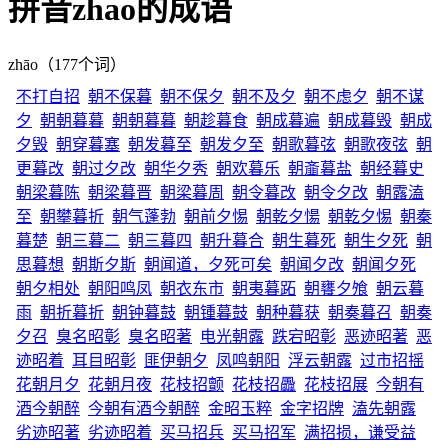
拼音zhao的成语
zhāo（177个词）
不打自招
朝不保暮
朝不保夕
朝不及夕
朝不虑夕
朝不谋
夕
朝朝暮暮
朝朝暮暮
朝趁暮食
朝成暮遍
朝成暮毁
朝成
夕毁
朝穿暮塞
朝发暮至
朝发夕至
朝歌暮弦
朝歌夜弦
朝
更暮改
朝过夕改
朝华夕秀
朝欢暮乐
朝齑暮盐
朝经暮史
朝梁暮陈
朝梁暮晋
朝梁暮周
朝令暮改
朝令夕改
朝露溘
至
朝攀暮折
朝气蓬勃
朝前夕惕
朝乾夕愓
朝乾夕惕
朝秦
暮楚
朝三暮二
朝三暮四
朝升暮合
朝生暮死
朝生夕死
朝
思暮想
朝斯夕斯
朝闻道，夕死可矣
朝闻夕改
朝闻夕死
朝夕相处
朝阳鸣凤
朝衣东市
朝夷暮跖
朝饔夕飧
朝云暮
雨
朝折暮折
朝钟暮鼓
朝锺暮鼓
朝种暮获
朝奏暮召
朝奏
夕召
臭名昭彰
臭名昭著
电光朝露
跌宕昭彰
恶迹昭著
恶
迹昭着
耳目昭彰
匪伊朝夕
凤鸣朝阳
浮云朝露
过市招摇
花朝月夕
花朝月夜
花枝招颤
花枝招飍
花枝招展
今朝有
酒今朝醉
今朝有酒今朝醉
金昭玉粹
金字招牌
溘先朝露
劣迹昭著
劣迹昭着
买马招兵
买马招军
满招损，谦受益