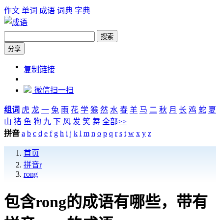
作文
单词
成语
词典
字典
搜索
分享
https://chengyu.zw6.cn/pinyin/rong
复制链接
微信扫一扫
组词
虎
龙
一
兔
雨
花
学
猴
然
水
春
羊
马
二
秋
月
长
鸡
蛇
夏
山
猪
鱼
狗
九
下
风
发
笑
舞
全部>>
拼音
a
b
c
d
e
f
g
h
i
j
k
l
m
n
o
p
q
r
s
t
w
x
y
z
首页
拼音r
rong
包含rong的成语有哪些，带有