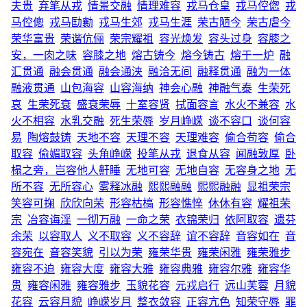
夫贵
弃笔从戎
情景交融
情理难容
戎马仓皇
戎马倥偬
戎
马倥傯
戎马劻勷
戎马生郊
戎马生涯
荣古陋今
荣古虐今
荣华富贵
荣谐伉俪
荣宗耀祖
容光焕发
容头过身
容膝之
安，一肉之味
容膝之地
熔古铸今
熔今铸古
熔于一炉
融
汇贯通
融会贯通
融会通浃
融洽无间
融释贯通
融为一体
融液贯通
山包海容
山容海纳
神会心融
神融气泰
生荣死
哀
生荣死衰
盛衰荣辱
十室容贤
拭面容言
水火不兼容
水
火不相容
水乳交融
死生荣辱
岁月峥嵘
谈不容口
谈何容
易
陶熔鼓铸
天地不容
天理不容
天理难容
偷合苟容
偷合
取容
偷媚取容
头角峥嵘
投笔从戎
退食从容
闻融敦厚
卧
榻之旁，岂容他人鼾睡
无地可容
无地自容
无容身之地
无
所不容
无所容心
雾释冰融
熙熙融融
熙熙融融
显祖荣宗
笑容可掬
欣欣向荣
形容枯槁
形容憔悴
休休有容
耀祖荣
宗
冶容诲淫
一彻万融
一命之荣
衣锦荣归
依阿取容
遗芬
余荣
以容取人
义不取容
义不容辞
谊不容辞
音容如在
音
容宛在
音容笑貌
引以为荣
雍荣华贵
雍荣闲雅
雍荣雅步
雍容不迫
雍容大度
雍容大雅
雍容典雅
雍容尔雅
雍容华
贵
雍容闲雅
雍容雅步
玉貌花容
元戎启行
远山芙蓉
月貌
花容
云容月貌
峥嵘岁月
整衣敛容
正容亢色
知荣守辱
罪