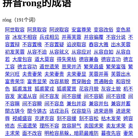
拼音rong的成语
róng（191个词）
阿世取容
阿意取容
阿谀取容
安富尊荣
变容改俗
变色易
容
冰炭不相容
兵戎相见
并蒂芙蓉
并容徧覆
不容分说
不
容置辩
不容置喙
不容置疑
谄谀取容
舂容大雅
出水芙蓉
初发芙蓉
从容不迫
从容就义
从容应对
从容自如
从容自
若
大度包容
道大莫容
得失荣枯
德容兼备
德容言功
德言
工容
德言容功
遁世遗荣
恩荣并济
繁荣昌盛
繁荣富强
繁
荣兴旺
夫贵妻荣
夫荣妻贵
夫荣妻显
芙蓉并蒂
芙蓉出水
富贵荣华
富贵显荣
改容易貌
贯穿融会
贯通融会
和容悦
色
狐裘尨茸
狐裘蒙戎
狐裘蒙茸
花容月貌
灰容土貌
机不
容发
家道从容
间不容发
间不容缓
间不容砺
间不容缕
间
不容瞚
间不容瞬
间不容息
兼包并容
兼容并包
兼容并蓄
閒古铸今
閒今铸古
诘戎治兵
仅容旋马
进荣退辱
进退荣
辱
祲威盛容
克逮克容
刻不容缓
刻不容松
枯木发荣
姱容
修态
乐道遗荣
理所不容
敛容屏气
卖国求荣
卖友求荣
卖
主求荣
面不改容
明枪容易躲，暗箭最难防
暮夜先容
妻荣