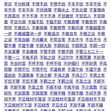
皂白
不分畛域
不愤不启
不愤不启
不丰不俭
不丰不俭
不
丰不杀
不丰不杀
不伏烧埋
不服水土
不负众望
不复堪命
不改其乐
不干不净
不干不净
不甘雌伏
不甘后人
不甘寂
寞
不甘示弱
不尴不尬
不尴不尬
不敢高攀
不敢告劳
不敢
苟同
不敢后人
不敢掠美
不敢旁骛
不敢问津
不敢越雷池
一步
不敢越雷池一步
不敢造次
不敢自专
不根之论
不根
之谈
不攻自破
不共戴天
不苟言笑
不古不今
不古不今
不
瞽不聋
不瞽不聋
不顾大局
不顾前后
不顾死活
不顾一切
不关紧要
不关痛痒
不管不顾
不管不顾
不管三七二十一
不管一二
不龟手药
不轨之徒
不过尔尔
不寒而栗
不好意
思
不合时宜
不哼不哈
不哼不哈
不护细行
不怀好意
不欢
而散
不慌不忙
不慌不忙
不遑枚举
不遑宁处
不遑宁息
不
遑启处
不遑暇食
不讳之朝
不讳之路
不讳之门
不惑之年
不饥不寒
不饥不寒
不羁之才
不羁之民
不及之法
不即不
离
不即不离
不急之务
不疾不徐
不疾不徐
不计其数
不记
前仇
不加思索
不假思索
不稼不穑
不稼不穑
不间不界
不
间不界
不见棺材不落泪
不见棺材不落泪
不见棺材不下泪
不见棺材不下泪
不见经传
不见天日
不骄不躁
不骄不躁