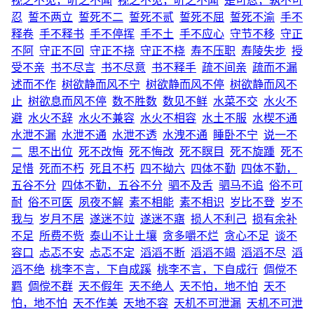
视之不见，听之不闻
视之不见，听之不闻
是可忍，孰不可
忍
誓不两立
誓死不二
誓死不贰
誓死不屈
誓死不渝
手不
释卷
手不释书
手不停挥
手不土
手不应心
守节不移
守正
不阿
守正不回
守正不挠
守正不桡
寿不压职
寿陵失步
授
受不亲
书不尽言
书不尽意
书不释手
疏不间亲
疏而不漏
述而不作
树欲静而风不宁
树欲静而风不停
树欲静而风不
止
树欲息而风不停
数不胜数
数见不鲜
水菜不交
水火不
避
水火不辞
水火不兼容
水火不相容
水土不服
水楔不通
水泄不漏
水泄不通
水泄不透
水洩不通
睡卧不宁
说一不
二
思不出位
死不改悔
死不悔改
死不瞑目
死不旋踵
死不
足惜
死而不朽
死且不朽
四不拗六
四体不勤
四体不勤，
五谷不分
四体不勤，五谷不分
驷不及舌
驷马不追
俗不可
耐
俗不可医
夙夜不解
素不相能
素不相识
岁比不登
岁不
我与
岁月不居
遂迷不竝
遂迷不寤
损人不利己
损有余补
不足
所费不赀
泰山不让土壤
贪多嚼不烂
贪心不足
谈不
容口
忐忑不安
忐忑不定
滔滔不断
滔滔不竭
滔滔不尽
滔
滔不绝
桃李不言，下自成蹊
桃李不言，下自成行
倜傥不
羁
倜傥不群
天不假年
天不绝人
天不怕，地不怕
天不
怕，地不怕
天不作美
天地不容
天机不可泄漏
天机不可泄