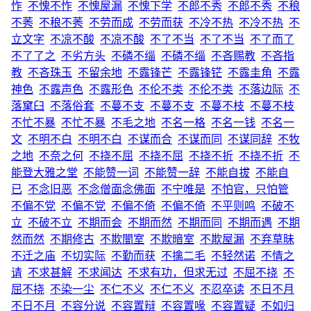
怍
不愧不怍
不愧屋漏
不愧下学
不郎不秀
不郎不秀
不稂
不莠
不稂不莠
不劳而成
不劳而获
不冷不热
不冷不热
不
立文字
不凉不酸
不凉不酸
不了不当
不了不当
不了而了
不了了之
不劣方头
不磷不缁
不磷不缁
不吝赐教
不吝指
教
不吝珠玉
不留余地
不露锋芒
不露锋铓
不露圭角
不露
神色
不露声色
不露形色
不伦不类
不伦不类
不落边际
不
落窠臼
不落俗套
不蔓不支
不蔓不支
不蔓不枝
不蔓不枝
不忙不暴
不忙不暴
不毛之地
不名一格
不名一钱
不名一
文
不明不白
不明不白
不谋而合
不谋而同
不谋同辞
不牧
之地
不奈之何
不挠不屈
不挠不屈
不挠不折
不挠不折
不
能登大雅之堂
不能赞一词
不能赞一辞
不能自拔
不能自
已
不念旧恶
不念僧面念佛面
不宁唯是
不怕官，只怕管
不偏不党
不偏不党
不偏不倚
不偏不倚
不平则鸣
不破不
立
不破不立
不期而会
不期而然
不期而同
不期而遇
不期
然而然
不期修古
不欺闇室
不欺暗室
不欺屋漏
不弃草昧
不迁之庙
不切实际
不勤而获
不擒二毛
不轻然诺
不情之
请
不求甚解
不求闻达
不求有功，但求无过
不屈不挠
不
屈不挠
不染一尘
不仁不义
不仁不义
不忍卒读
不日不月
不日不月
不容分说
不容置辩
不容置喙
不容置疑
不如归