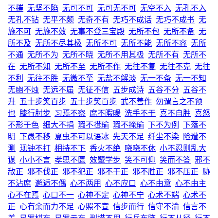
不摧
无坚不陷
无可不可
无可无不可
无空不入
无孔不入
无孔不钻
无平不颇
无奇不有
无巧不成话
无巧不成书
无
施不可
无施不效
无事不登三宝殿
无所不包
无所不备
无
所不及
无所不尽其极
无所不可
无所不能
无所不容
无所
不通
无所不为
无所不晓
无所不用其极
无所不有
无所不
在
无所不知
无所不至
无所不作
无往不复
无往不克
无往
不利
无往不胜
无微不至
无盐不解淡
无一不备
无一不知
无幽不烛
无远不届
无征不信
五步成诗
五谷不分
五谷不
升
五十步笑百步
五十步笑百步
武不善作
勿谓言之不预
也
膝行肘步
习焉不察
席不暇暖
洗手不干
喜不自胜
喜怒
不形于色
细大不捐
瑕不搑瑜
瑕不掩瑜
下不为例
下落不
明
下愚不移
夏虫不可以语冰
先天不足
纤尘不染
险遭不
测
现钟不打
相持不下
香火不绝
哓哓不休
小不忍则乱大
谋
小小不言
孝思不匮
效颦学步
笑不可仰
笑而不答
邪不
敌正
邪不伐正
邪不犯正
邪不干正
邪不胜正
邪不压正
胁
不沾席
邂逅不偶
心不两用
心不应口
心不由意
心不由主
心不在焉
心口不一
心神不定
心神不宁
心术不端
心术不
正
心有余而力不足
心照不宣
信步而行
信守不渝
信言不