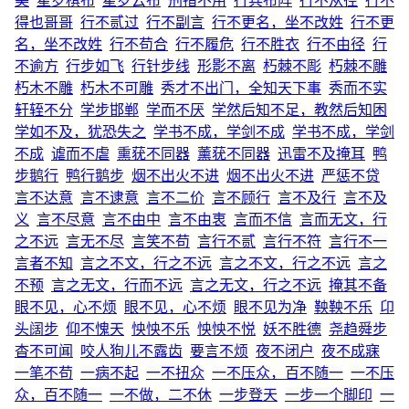
美
星罗棋布
星罗云布
刑措不用
行兵布阵
行不从径
行不
得也哥哥
行不贰过
行不副言
行不更名，坐不改姓
行不更
名，坐不改姓
行不苟合
行不履危
行不胜衣
行不由径
行
不逾方
行步如飞
行针步线
形影不离
朽棘不彫
朽棘不雕
朽木不雕
朽木不可雕
秀才不出门，全知天下事
秀而不实
轩轾不分
学步邯郸
学而不厌
学然后知不足，教然后知困
学如不及，犹恐失之
学书不成，学剑不成
学书不成，学剑
不成
谑而不虐
熏莸不同器
薰莸不同器
迅雷不及掩耳
鸭
步鹅行
鸭行鹅步
烟不出火不进
烟不出火不进
严惩不贷
言不达意
言不逮意
言不二价
言不顾行
言不及行
言不及
义
言不尽意
言不由中
言不由衷
言而不信
言而无文，行
之不远
言无不尽
言笑不苟
言行不贰
言行不符
言行不一
言者不知
言之不文，行之不远
言之不文，行之不远
言之
不预
言之无文，行而不远
言之无文，行之不远
掩其不备
眼不见，心不烦
眼不见，心不烦
眼不见为净
鞅鞅不乐
卬
头阔步
仰不愧天
怏怏不乐
怏怏不悦
妖不胜德
尧趋舜步
杳不可闻
咬人狗儿不露齿
要言不烦
夜不闭户
夜不成寐
一笔不苟
一病不起
一不扭众
一不压众，百不随一
一不压
众，百不随一
一不做，二不休
一步登天
一步一个脚印
一