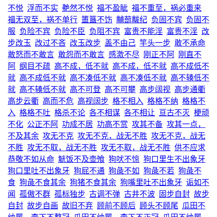
不悦
浮而不实
艴然不悦
福不盈眦
福不重至，祸必重来
福无双至，祸不单行
簠簋不饬
黼蔀黻纪
负固不宾
负固不
服
负险不宾
负险不臣
负阻不宾
富贵不能淫
富贵不淫
改
步改玉
改过不吝
改玉改步
盖不由己
竿头一步
敢不承命
敢怒而不敢言
敢怨而不敢言
感激不尽
刚正不阿
刚直不
阿
纲目不疏
高不成，低不就
高不成，低不就
高不成低不
就
高不成低不就
高不凑低不就
高不凑低不就
高不辏低不
就
高不辏低不就
高不可登
高不可攀
高步阔视
高步通衢
高步云衢
高而不危
高视阔步
格不相入
格格不纳
格格不
入
格格不吐
格杀不论
各不相谋
各不相让
亘古不灭
梗顽
不化
公正不阿
功成不居
功高不赏
攻其不备
攻其一点，
不及其余
攻无不克
攻无不克，战无不胜
攻无不克，战无
不胜
攻无不取，战无不胜
攻无不取，战无不胜
供不应求
恭敬不如从命
觥饭不及壶飧
狗吠不惊
狗口里生不出象牙
狗口里吐不出象牙
狗屁不通
狗彘不如
狗彘不若
狗彘不
食
狗彘不食其余
狗猪不食其余
狗嘴里吐不出象牙
诟如不
闻
孤傲不群
孤标独步
古调不弹
古井不波
固步自封
故步
自封
故步自画
故旧不弃
顾前不顾后
顾头不顾尾
瓜田不