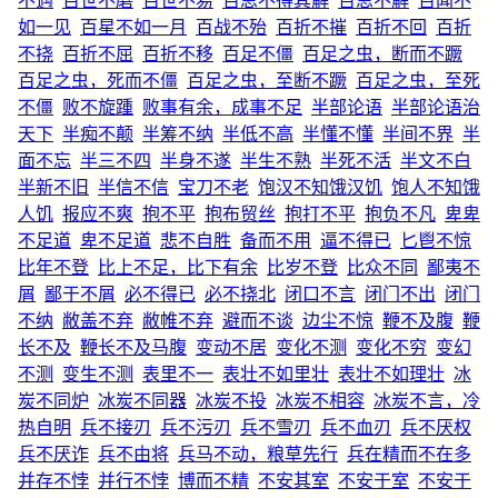
不遇
百世不磨
百世不易
百思不得其解
百思不解
百闻不
如一见
百星不如一月
百战不殆
百折不摧
百折不回
百折
不挠
百折不屈
百折不移
百足不僵
百足之虫，断而不蹶
百足之虫，死而不僵
百足之虫，至断不蹶
百足之虫，至死
不僵
败不旋踵
败事有余，成事不足
半部论语
半部论语治
天下
半痴不颠
半筹不纳
半低不高
半懂不懂
半间不界
半
面不忘
半三不四
半身不遂
半生不熟
半死不活
半文不白
半新不旧
半信不信
宝刀不老
饱汉不知饿汉饥
饱人不知饿
人饥
报应不爽
抱不平
抱布贸丝
抱打不平
抱负不凡
卑卑
不足道
卑不足道
悲不自胜
备而不用
逼不得已
匕鬯不惊
比年不登
比上不足，比下有余
比岁不登
比众不同
鄙夷不
屑
鄙于不屑
必不得已
必不挠北
闭口不言
闭门不出
闭门
不纳
敝盖不弃
敝帷不弃
避而不谈
边尘不惊
鞭不及腹
鞭
长不及
鞭长不及马腹
变动不居
变化不测
变化不穷
变幻
不测
变生不测
表里不一
表壮不如里壮
表壮不如理壮
冰
炭不同炉
冰炭不同器
冰炭不投
冰炭不相容
冰炭不言，冷
热自明
兵不接刃
兵不污刃
兵不雪刃
兵不血刃
兵不厌权
兵不厌诈
兵不由将
兵马不动，粮草先行
兵在精而不在多
并存不悖
并行不悖
博而不精
不安其室
不安于室
不安于