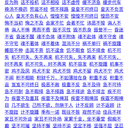
反为狗
话不投机
话不相投
话不虚传
缓不济急
缓步代车
换汤不换药
荒诞不经
慌不择路
皇皇不可终日
皇天不负苦
心人
皇天不负有心人
惶惶不安
惶惶不可终日
惶恐不安
悔不当初
悔之不及
会家不忙
会者不忙
讳恶不悛
诲人不
倦
诲人不惓
惠而不费
毁不灭性
毁不危身
毁誉不一
昏迷
不省
昏迷不醒
魂不负体
魂不附体
魂不赴体
魂不守舍
魂
不守宅
魂不著体
魂不着体
混沌不分
祸不单行
祸不旋踵
蠖屈不伸
击其不意
饥不遑食
饥不暇食
饥不择食
机不可
失
机不可失，失不再来
机不可失，失不再来
机不可失，
时不再来
机不可失，时不再来
机不容发
机不旋踵
机事不
密
鸡不及凤
鸡犬不安
鸡犬不惊
鸡犬不留
鸡犬不宁
鸡犬
不闻
积不相能
积财千万，不如薄技在身
积重不反
积重不
返
岌岌不可终日
极恶不赦
极重不反
急不及待
急不可待
急不可耐
急不暇择
急不择路
急不择途
急不择言
疾不可
为
疾雷不及塞耳
疾雷不及掩耳
疾雷不暇掩耳
疾霆不暇掩
目
几不欲生
己所不欲，勿施于人
计不反顾
计不返顾
计
不旋跬
计不旋踵
季布一诺
既往不咎
寂然不动
佳兵不祥
家丑不可外谈
家丑不可外扬
家累千金，坐不垂堂
假痴不
癫
坚不可摧
坚持不懈
坚持不渝
坚定不移
坚强不屈
坚忍