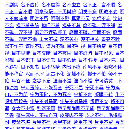
不副实
名不虚传
名不虚得
名不虚立
名不正，言不顺
名
不正，言不顺
明察秋毫，不见舆薪
明发不寐
明教不变
明
人不做暗事
明赏不费
明刑不戮
冥顽不灵
铭感不忘
铭记
不忘
摸不着头脑
摸门不着
摸头不着
磨不磷，涅不缁
磨
不磷，涅不缁
磨刀不误砍柴工
磨而不磷，涅而不缁
磨而
不磷，涅而不缁
末大不掉
漠不关心
漠不相关
墨突不黔
默不作声
谋图不轨
谋为不轨
目不别视
目不给赏
目不苟
视
目不见睫
目不交睫
目不窥园
目不忍睹
目不忍见
目不
忍视
目不识丁
目不识书
目不暇给
目不暇接
目不邪视
目
不斜视
目不知书
目不转睛
内省不疚
南风不竞
呶呶不休
能不称官
泥而不滓
泥古不化
泥蟠不滓
拟于不伦
儗不于
伦
年谷不登
念念不忘
涅而不淄
涅而不缁
宁可清贫，不
作浊富
宁可玉碎，不能瓦全
宁死不屈
宁死不辱
宁为鸡
口，不为朋
宁为玉碎，不为瓦全
宁折不弯
凝瞩不转
牛不
喝水强按头
牛头不对马面
牛头不对马嘴
忸怩不安
怒不可
遏
女大不中留
判然不同
跑了和尚跑不了庙
跑了和尚跑不
了寺
蓬生麻中，不扶自直
皮笑肉不笑
皮之不存，毛将焉
附
疲惫不堪
片甲不存
片甲不还
片甲不回
片甲不留
片瓦