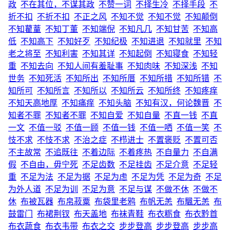
政
不在其位，不谋其政
不赞一词
不择生冷
不择手段
不
折不扣
不折不扣
不正之风
不知不觉
不知不觉
不知颠倒
不知藋蕫
不知丁董
不知端倪
不知凡几
不知甘苦
不知高
低
不知高下
不知好歹
不知纪极
不知进退
不知就里
不知
老之将至
不知利害
不知其详
不知起倒
不知寝食
不知轻
重
不知去向
不知人间有羞耻事
不知肉味
不知深浅
不知
世务
不知死活
不知所出
不知所厝
不知所措
不知所错
不
知所可
不知所言
不知所以
不知所云
不知所终
不知疼痒
不知天高地厚
不知痛痒
不知头脑
不知有汉，何论魏晋
不
知者不罪
不知者不罪
不知自爱
不知自量
不直一钱
不直
一文
不值一驳
不值一顾
不值一钱
不值一哂
不值一笑
不
忮不求
不忮不求
不治之症
不栉进士
不置褒贬
不置可否
不主故常
不追既往
不着边际
不着疼热
不自量力
不自满
假
不自由，毋宁死
不足齿数
不足挂齿
不足介意
不足轻
重
不足为法
不足为据
不足为虑
不足为凭
不足为奇
不足
为外人道
不足为训
不足为意
不足与谋
不做不休
不做不
休
布被瓦器
布帛菽粟
布袋里老鸦
布帆无恙
布颿无恙
布
鼓雷门
布裙荆钗
布天盖地
布袜青鞋
布衣粝食
布衣黔首
布衣蔬食
布衣韦带
布衣之交
步步登高
步步登高
步步高