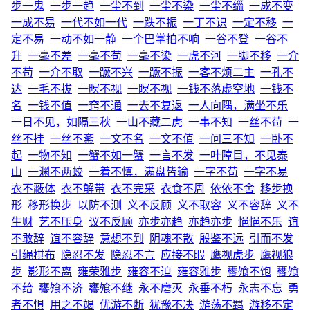
步一鬼
一步一趋
一尘不到
一尘不染
一尘不缁
一成不变
一成不易
一代不如一代
一跌不振
一丁不识
一定不移
一
定不易
一动不如一静
一个巴掌拍不响
一谷不登
一谷不
升
一毫不差
一毫不苟
一毫不染
一虎不河
一脚不移
一介
不苟
一介不取
一蹶不兴
一蹶不振
一客不烦二主
一孔不
达
一毛不拔
一暝不视
一瞑不视
一钱不落虚空地
一钱不
名
一钱不值
一窍不通
一去不复返
一人向隅，满坐不乐
一日不见，如隔三秋
一山不藏二虎
一事不知
一丝不苟
一
丝不挂
一丝不紊
一文不名
一文不值
一问三不知
一卧不
起
一物不知
一蟹不如一蟹
一言不发
一叶障目，不见泰
山
一渊不两蛟
一着不慎，满盘皆输
一字不苟
一字不易
衣不蔽体
衣不解带
衣不完采
衣食不周
依依不舍
移步换
形
移形换步
以防不测
义不反顾
义不取容
义不容辞
义不
生财
艺不压身
议不反顾
亦步亦趋
亦趋亦步
悒悒不乐
谊
不敢辞
谊不容辞
意想不到
阴魂不散
殷鉴不远
引而不发
引绳棋布
隐忍不发
隐忍不言
应接不暇
鹰视虎步
鹰视狼
步
影形不离
雍荣雅步
雍容不迫
雍容雅步
饔飧不饱
饔飧
不给
饔飧不济
饔飧不继
永不磨灭
永垂不朽
永志不忘
勇
者不惧
用之不竭
优游不断
犹豫不决
游荡不羁
游移不定