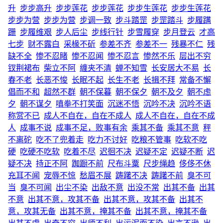
升
步步高升
步步莲花
步步莲花
步步生莲花
步步生莲花
步步为营
步步为营
步调一致
步斗踏罡
步罡踏斗
步履蹒
跚
步履维艰
步人后尘
步线行针
步雪履穿
步月登云
才高
七步
财不露白
采椽不斫
参差不齐
参差不一
残暴不仁
残
缺不全
惨不忍睹
惨不忍闻
惨不忍言
惨然不乐
层出不穷
钗荆裙布
柴立不阿
缠夹不清
蝉不知雪
长安居大不易
长
春不老
长恶不悛
长眠不起
长生不老
长揖不拜
常备不懈
倡而不和
超然不群
朝不保暮
朝不保夕
朝不及夕
朝不虑
夕
朝不谋夕
嗔拳不打笑面
沉迷不悟
沉吟不决
沉吟不语
称赏不已
成人不自在，自在不成人
成人不自在，自在不成
人
成事不说
成事不足，败事有余
乘其不备
乘其不意
秤
不离砣
吃不了兜着走
吃力不讨好
吃粮不管事
吃软不吃
硬
吃硬不吃软
吃着不尽
迟徊不决
迟疑不定
迟疑不断
迟
疑不决
持正不阿
踟蹰不前
尺布斗粟
尺步绳趋
侈侈不休
充耳不闻
宠辱不惊
愁眉不展
踌躇不决
踌躇不前
臭不可
当
臭不可闻
出尘不染
出敌不意
出没不常
出其不备
出其
不意
出其不意，攻其不备
出其不意，攻其不备
出其不
意，攻其无备
出其不意，掩其不备
出其不意，掩其不备