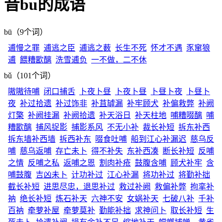
音bu的成语
bū（9个词）
逋慢之罪
逋逃之臣
逋逃之薮
长生不死
怀才不遇
豕窜狼
逋
餵糟歠醨
洗雪逋负
一不做，二不休
bǔ（101个词）
嗷嗷待哺
闭口捕舌
卜夜卜昼
卜夜卜昼
卜昼卜夜
卜昼卜
夜
补过拾遗
补过饰非
补苴罅漏
补牢顾犬
补偏救弊
补阙
灯檠
补阙挂漏
补阙拾遗
补天浴日
补天柱地
哺糟啜醨
哺
糟歠醨
捕风捉影
捕影系风
不无小补
裁长补短
拆东补西
拆东墙补西墙
拆西补东
啜食吐哺
船到江心补漏迟
慈乌反
哺
慈乌返哺
存亡未卜
得不补失
东补西凑
断长补短
反哺
之情
反哺之私
返哺之恩
割肉补疮
鼓腹含哺
顾犬补牢
含
哺鼓腹
吉凶未卜
计功补过
江心补漏
将功补过
将勤补拙
截长补短
进思尽忠，退思补过
救过补阙
救偏补弊
拘挛补
衲
绝长补短
炼石补天
六神不安
女娲补天
七破八补
千补
百衲
牵萝补屋
牵萝莫补
勤能补拙
求神问卜
取长补短
生