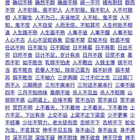
拔
确切不移
确然不群
确凿不移
阙一不可
裙布荆钗
群而
不党
人不犯我，我不犯人
人不犯我，我不犯人
人不可貌
相
人不聊生
人不为己，天诛地灭
人不知，鬼不觉
人不
知，鬼不觉
人不自安
人而无信，不知其可
人生何处不相
逢
人生路不熟
人生面不熟
人事不省
人事不醒
人事不知
人心不古
人心不足蛇吞象
忍俊不禁
忍俊不住
稔恶不悛
任达不拘
日不我与
日不暇给
日不移晷
日不移影
日出不
穷
日旰不食
日计不足，岁计有余
日月不居
日昃不食
柔
而不犯
如不胜衣
乳犊不怕虎
入不敷出
入铁主簿
锐不可
当
若不胜衣
若要人不知，除非己莫为
弱不好弄
弱不禁
风
弱不胜衣
三不拗六
三步两脚
三寸不烂之舌
三过其门
而不入
三脚两步
三句不离本行
三句话不离本行
三拳不敌
四手
三月不知肉味
桑荫不徙
杀人不见血
杀人不眨眼
山
锐则不高
山阴道上，应接不暇
赏不当功
赏不逾日
赏不逾
时
赏罚不明
上不着天，下不着地
上不着天，下不着地
上
方不足，下比有余
上交不谄
上梁不正下梁歪
少不更事
少
不经事
少壮不努力，老大徒伤悲
舌挢不下
舌桥不下
蛇化
为龙，不变其文
伸手不见五指
身不由己
身不由主
身不遇
时
深不可测
深信不疑
神不附体
神不收舍
神不守舍
神不