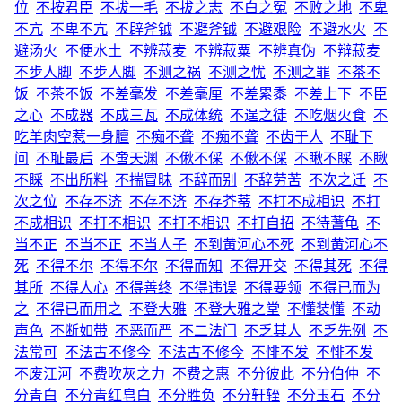
位
不按君臣
不拔一毛
不拔之志
不白之冤
不败之地
不卑
不亢
不卑不亢
不辟斧钺
不避斧钺
不避艰险
不避水火
不
避汤火
不便水土
不辨菽麦
不辨菽粟
不辨真伪
不辩菽麦
不步人脚
不步人脚
不测之祸
不测之忧
不测之罪
不茶不
饭
不茶不饭
不差毫发
不差毫厘
不差累黍
不差上下
不臣
之心
不成器
不成三瓦
不成体统
不逞之徒
不吃烟火食
不
吃羊肉空惹一身膻
不痴不聋
不痴不聋
不齿于人
不耻下
问
不耻最后
不啻天渊
不偢不倸
不偢不倸
不瞅不睬
不瞅
不睬
不出所料
不揣冒昧
不辞而别
不辞劳苦
不次之迁
不
次之位
不存不济
不存不济
不存芥蒂
不打不成相识
不打
不成相识
不打不相识
不打不相识
不打自招
不待蓍龟
不
当不正
不当不正
不当人子
不到黄河心不死
不到黄河心不
死
不得不尔
不得不尔
不得而知
不得开交
不得其死
不得
其所
不得人心
不得善终
不得违误
不得要领
不得已而为
之
不得已而用之
不登大雅
不登大雅之堂
不懂装懂
不动
声色
不断如带
不恶而严
不二法门
不乏其人
不乏先例
不
法常可
不法古不修今
不法古不修今
不悱不发
不悱不发
不废江河
不费吹灰之力
不费之惠
不分彼此
不分伯仲
不
分青白
不分青红皂白
不分胜负
不分轩轾
不分玉石
不分