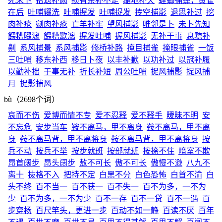
死未卜
拾遗补阙
损有余补不足
缩地补天
螳螂捕蝉，黄雀
在后
吐哺辍洗
吐哺握发
吐哺捉发
抟空捕影
退思补过
挖
肉补疮
剜肉补疮
亡羊补牢
望风捕影
唯邻是卜
未卜先知
餵糟啜漓
餵糟歠漓
握发吐哺
握风捕影
无补于事
息黥补
劓
系风捕景
系风捕影
修桥补路
掩目捕雀
掩眼捕雀
一饭
三吐哺
移东补西
移日卜夜
以丰补歉
以功补过
以冠补履
以勤补拙
于事无补
折长补短
周公吐哺
捉风捕影
捉风捕
月
捉影捕风
bù（2698个词）
哀而不伤
爱博而情不专
爱不忍释
爱不释手
暧昧不明
安
不忘危
安步当车
鞍不离马，甲不离身
鞍不离马，甲不离
身
鞍不离马背，甲不离将身
鞍不离马背，甲不离将身
按
兵不动
按兵不举
按步就班
按部就班
按捺不住
暗室不欺
昂首阔步
昂头阔步
敖不可长
傲不可长
傲慢不逊
八九不
离十
抜格不入
把持不定
白黑不分
白色恐怖
白首不渝
白
头不终
百不当一
百不获一
百不失一
百不为多，一不为
少
百不为多，一不为少
百不一存
百不一贷
百不一遇
百
步穿杨
百尺竿头，更进一步
百动不如一静
百读不厌
百年