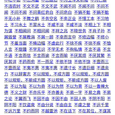
不吐不茹
不忘沟壑
不忘故旧
不为五斗米折腰
不为已甚
不违农时
不文不武
不文不武
不闻不问
不闻不问
不问不
闻
不问不闻
不问青红皂白
不问皂白
不猧不魀
不猧不魀
不无小补
不舞之鹤
不务空名
不务正业
不惜工本
不习地
土
不习水土
不習水土
不咸不淡
不咸不淡
不相上下
不相
为谋
不相闻问
不相问闻
不祥之兆
不晓世务
不肖子孙
不
屑毁誉
不屑教诲
不屑一顾
不幸而言中
不修边幅
不修小
节
不羞当面
不脩边幅
不虚此行
不徐不疾
不徐不疾
不恤
人言
不旋踵
不学无识
不学无术
不徇私情
不言不语
不言
不语
不言而信
不言而谕
不言而喻
不厌其烦
不厌其繁
不
厌其详
不药而愈
不一而足
不依不饶
不依不饶
不壹而三
不壹而足
不夷不惠
不夷不惠
不遗寸长
不遗巨细
不遗余
力
不以辞害志
不以规矩，不成方圆
不以规矩，不成方圆
不以规矩，不能成方圆
不以规矩，不能成方圆
不以人废
言
不以为耻
不以为奇
不以为然
不以为意
不以一眚掩大
德
不义之财
不亦乐乎
不亦善夫
不易一字
不易之典
不易
之论
不翼而飞
不因不由
不因不由
不因人热
不阴不阳
不
阴不阳
不饮盗泉
不由分说
不由自主
不虞之誉
不远千里
不远万里
不约而同
不越雷池
不在话下
不在其位，不谋其