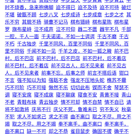
不留
贫不学俭
贫贱不移
平步登天
平步青霄
平步青云
平
时不烧香，急来抱佛脚
迫不得已
迫不及待
迫不可待
破烂
不堪
破甑不顾
七步八叉
七步成诗
七步成章
七步之才
其
乐不穷
其貌不扬
骑曹不记马
棋布错峙
棋布星陈
棋布星
罗
旗布星峙
泣不成声
泣不可仰
器二不匮
器宇不凡
千部
一腔，千人一面
千夫诺诺，不如一士谔谔
千古不磨
千古
不朽
千古独步
千里不同风，百里不同俗
千里不同风，百
里不同俗
千闻不如一见
千羊之皮，不如一狐之腋
前不巴
村，后不巴店
前不巴村，后不巴店
前不巴村，后不着店
前不巴村，后不着店
前不见古人，后不见来者
前不见古
人，后不见来者
前事不忘，后事之师
前言不搭后语
钳口
不言
强不知以为知
强聒不舍
强龙不压地头蛇
樵苏不爨
巧不可阶
巧不可接
愀然不乐
切切此布
锲而不舍
琴瑟不
调
寝不安席
寝不成寐
寝不聊寐
寝食不安
青黄不接
青山
不老
青鞋布袜
青云独步
情不可却
情不自禁
情不自已
请
将不如激将
庆吊不行
庆父不死，鲁难未已
穷不失义
秋毫
不犯
求人不如求己
求之不得
曲不离口
取之不尽，用之不
竭
取之不尽，用之不竭
拳不离手，曲不离口
拳不离手，
曲不离口
缺一不可
却之不恭
雀目鼠步
确固不拔
确乎不