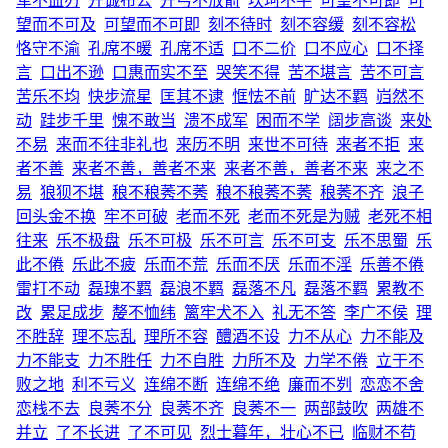
军不血刃
开诚布公
开弓不放箭
坎坷不平
可望不可即
可
望而不可及
可望而不可即
刻不待时
刻不容缓
刻不容松
恪守不渝
孔席不暖
孔席不适
口不二价
口不应心
口不择
言
口出不逊
口惠而实不至
哭笑不得
苦不堪言
苦不可言
苦乐不均
快步流星
匡其不逮
恇怯不前
旷达不羁
岿然不
动
跬步千里
愧不敢当
溃不成军
困而不学
阔步高谈
来处
不易
来而不往非礼也
来历不明
来世不可待
来者不拒
来
者不善
来者不善，善者不来
来者不善，善者不来
来之不
易
狼狈不堪
稂不稂莠不莠
稂不稂莠不莠
稂莠不齐
浪子
回头金不换
牢不可破
老而不死
老而不死是为贼
老死不相
往来
乐不极盘
乐不可极
乐不可言
乐不可支
乐不思蜀
乐
此不倦
乐此不疲
乐而不荒
乐而不厌
乐而不淫
乐善不倦
雷打不动
磊瑰不羁
磊浪不羁
磊落不凡
磊落不羁
累教不
改
累足成步
嫠不恤纬
篱牢犬不入
礼无不答
李广不侯
理
不胜辞
理不忘乱
理所不容
醴酒不设
力不从心
力不能及
力不能支
力不胜任
力不自胜
力所不及
力学不倦
立于不
败之地
利不亏义
连绵不断
连绵不绝
廉而不刿
恋恋不舍
恋栈不去
良莠不分
良莠不齐
良莠不一
两部鼓吹
两雄不
并立
了不长进
了不可见
烈士暮年，壮心不已
临财不苟