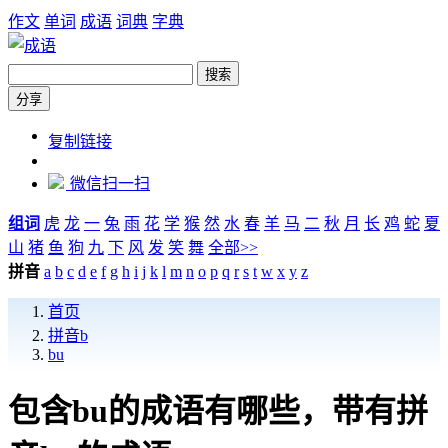
作文
单词
成语
词典
字典
搜索
分享
https://chengyu.zw6.cn/pinyin/bu
复制链接
微信扫一扫
组词
虎
龙
一
兔
雨
花
学
猴
然
水
春
羊
马
二
秋
月
长
鸡
蛇
夏
山
猪
鱼
狗
九
下
风
发
笑
舞
全部>>
拼音
a
b
c
d
e
f
g
h
i
j
k
l
m
n
o
p
q
r
s
t
w
x
y
z
首页
拼音b
bu
包含bu的成语有哪些，带有拼