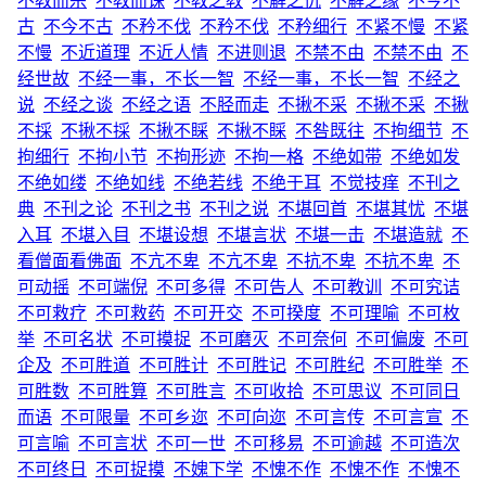
不教而杀
不教而诛
不教之教
不解之仇
不解之缘
不今不
古
不今不古
不矜不伐
不矜不伐
不矜细行
不紧不慢
不紧
不慢
不近道理
不近人情
不进则退
不禁不由
不禁不由
不
经世故
不经一事，不长一智
不经一事，不长一智
不经之
说
不经之谈
不经之语
不胫而走
不揪不采
不揪不采
不揪
不採
不揪不採
不揪不睬
不揪不睬
不咎既往
不拘细节
不
拘细行
不拘小节
不拘形迹
不拘一格
不绝如带
不绝如发
不绝如缕
不绝如线
不绝若线
不绝于耳
不觉技痒
不刊之
典
不刊之论
不刊之书
不刊之说
不堪回首
不堪其忧
不堪
入耳
不堪入目
不堪设想
不堪言状
不堪一击
不堪造就
不
看僧面看佛面
不亢不卑
不亢不卑
不抗不卑
不抗不卑
不
可动摇
不可端倪
不可多得
不可告人
不可教训
不可究诘
不可救疗
不可救药
不可开交
不可揆度
不可理喻
不可枚
举
不可名状
不可摸捉
不可磨灭
不可奈何
不可偏废
不可
企及
不可胜道
不可胜计
不可胜记
不可胜纪
不可胜举
不
可胜数
不可胜算
不可胜言
不可收拾
不可思议
不可同日
而语
不可限量
不可乡迩
不可向迩
不可言传
不可言宣
不
可言喻
不可言状
不可一世
不可移易
不可逾越
不可造次
不可终日
不可捉摸
不媿下学
不愧不作
不愧不作
不愧不