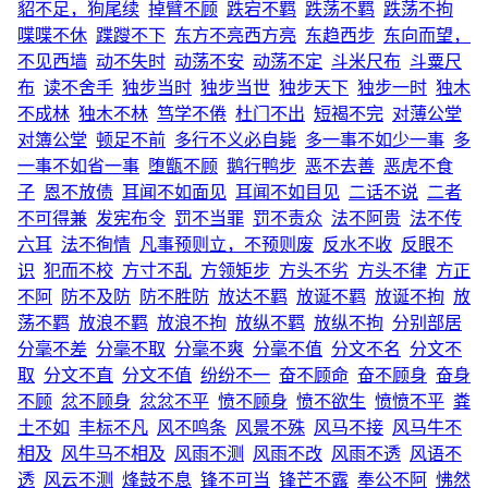
貂不足，狗尾续
掉臂不顾
跌宕不羁
跌荡不羁
跌荡不拘
喋喋不休
蹀躞不下
东方不亮西方亮
东趋西步
东向而望，
不见西墙
动不失时
动荡不安
动荡不定
斗米尺布
斗粟尺
布
读不舍手
独步当时
独步当世
独步天下
独步一时
独木
不成林
独木不林
笃学不倦
杜门不出
短褐不完
对薄公堂
对簿公堂
顿足不前
多行不义必自毙
多一事不如少一事
多
一事不如省一事
堕甑不顾
鹅行鸭步
恶不去善
恶虎不食
子
恩不放债
耳闻不如面见
耳闻不如目见
二话不说
二者
不可得兼
发宪布令
罚不当罪
罚不责众
法不阿贵
法不传
六耳
法不徇情
凡事预则立，不预则废
反水不收
反眼不
识
犯而不校
方寸不乱
方领矩步
方头不劣
方头不律
方正
不阿
防不及防
防不胜防
放达不羁
放诞不羁
放诞不拘
放
荡不羁
放浪不羁
放浪不拘
放纵不羁
放纵不拘
分别部居
分毫不差
分毫不取
分毫不爽
分毫不值
分文不名
分文不
取
分文不直
分文不值
纷纷不一
奋不顾命
奋不顾身
奋身
不顾
忿不顾身
忿忿不平
愤不顾身
愤不欲生
愤愤不平
粪
土不如
丰标不凡
风不鸣条
风景不殊
风马不接
风马牛不
相及
风牛马不相及
风雨不测
风雨不改
风雨不透
风语不
透
风云不测
烽鼓不息
锋不可当
锋芒不露
奉公不阿
怫然