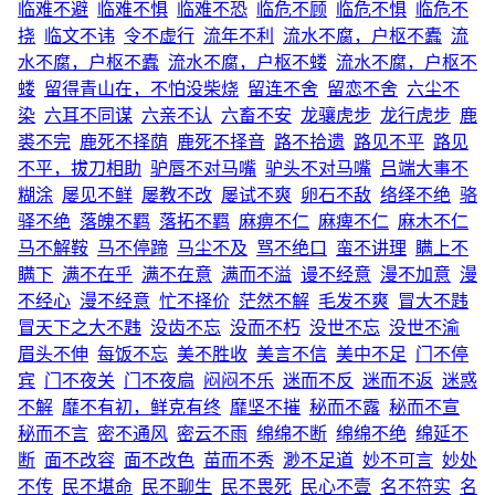
临难不避
临难不惧
临难不恐
临危不顾
临危不惧
临危不
挠
临文不讳
令不虚行
流年不利
流水不腐，户枢不蠹
流
水不腐，户枢不蠹
流水不腐，户枢不蝼
流水不腐，户枢不
蝼
留得青山在，不怕没柴烧
留连不舍
留恋不舍
六尘不
染
六耳不同谋
六亲不认
六畜不安
龙骧虎步
龙行虎步
鹿
裘不完
鹿死不择荫
鹿死不择音
路不拾遗
路见不平
路见
不平，拔刀相助
驴唇不对马嘴
驴头不对马嘴
吕端大事不
糊涂
屡见不鲜
屡教不改
屡试不爽
卵石不敌
络绎不绝
骆
驿不绝
落魄不羁
落拓不羁
麻痹不仁
麻痺不仁
麻木不仁
马不解鞍
马不停蹄
马尘不及
骂不绝口
蛮不讲理
瞒上不
瞒下
满不在乎
满不在意
满而不溢
谩不经意
漫不加意
漫
不经心
漫不经意
忙不择价
茫然不解
毛发不爽
冒大不韪
冒天下之大不韪
没齿不忘
没而不朽
没世不忘
没世不渝
眉头不伸
每饭不忘
美不胜收
美言不信
美中不足
门不停
宾
门不夜关
门不夜扃
闷闷不乐
迷而不反
迷而不返
迷惑
不解
靡不有初，鲜克有终
靡坚不摧
秘而不露
秘而不宣
秘而不言
密不通风
密云不雨
绵绵不断
绵绵不绝
绵延不
断
面不改容
面不改色
苗而不秀
渺不足道
妙不可言
妙处
不传
民不堪命
民不聊生
民不畏死
民心不壹
名不符实
名