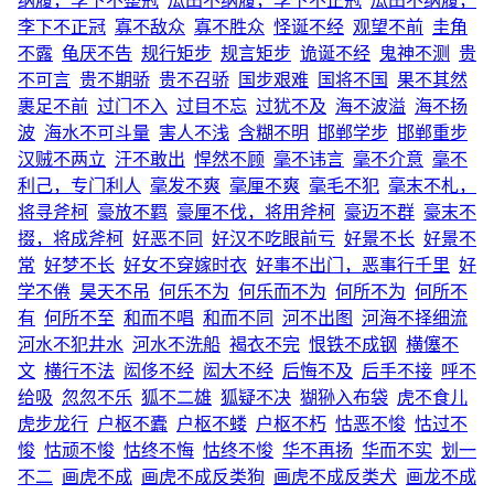
纳履，李下不整冠
瓜田不纳履，李下不正冠
瓜田不纳履，
李下不正冠
寡不敌众
寡不胜众
怪诞不经
观望不前
圭角
不露
龟厌不告
规行矩步
规言矩步
诡诞不经
鬼神不测
贵
不可言
贵不期骄
贵不召骄
国步艰难
国将不国
果不其然
裹足不前
过门不入
过目不忘
过犹不及
海不波溢
海不扬
波
海水不可斗量
害人不浅
含糊不明
邯郸学步
邯郸重步
汉贼不两立
汗不敢出
悍然不顾
毫不讳言
毫不介意
毫不
利己，专门利人
毫发不爽
毫厘不爽
毫毛不犯
毫末不札，
将寻斧柯
豪放不羁
豪厘不伐，将用斧柯
豪迈不群
豪末不
掇，将成斧柯
好恶不同
好汉不吃眼前亏
好景不长
好景不
常
好梦不长
好女不穿嫁时衣
好事不出门，恶事行千里
好
学不倦
昊天不吊
何乐不为
何乐而不为
何所不为
何所不
有
何所不至
和而不唱
和而不同
河不出图
河海不择细流
河水不犯井水
河水不洗船
褐衣不完
恨铁不成钢
横僿不
文
横行不法
闳侈不经
闳大不经
后悔不及
后手不接
呼不
给吸
忽忽不乐
狐不二雄
狐疑不决
猢狲入布袋
虎不食儿
虎步龙行
户枢不蠹
户枢不蝼
户枢不朽
怙恶不悛
怙过不
悛
怙顽不悛
怙终不悔
怙终不悛
华不再扬
华而不实
划一
不二
画虎不成
画虎不成反类狗
画虎不成反类犬
画龙不成