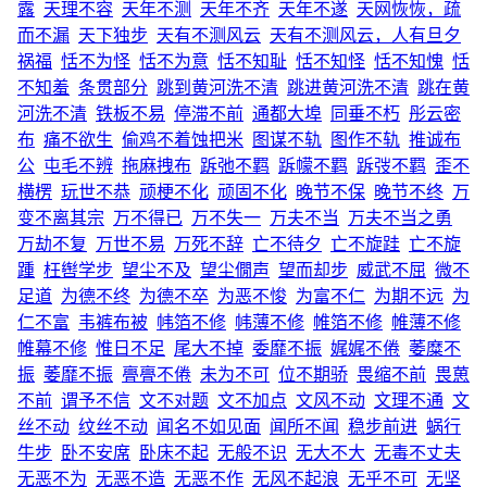
露
天理不容
天年不测
天年不齐
天年不遂
天网恢恢，疏
而不漏
天下独步
天有不测风云
天有不测风云，人有旦夕
祸福
恬不为怪
恬不为意
恬不知耻
恬不知怪
恬不知愧
恬
不知羞
条贯部分
跳到黄河洗不清
跳进黄河洗不清
跳在黄
河洗不清
铁板不易
停滞不前
通都大埠
同垂不朽
彤云密
布
痛不欲生
偷鸡不着蚀把米
图谋不轨
图作不轨
推诚布
公
屯毛不辨
拖麻拽布
跅弛不羁
跅幪不羁
跅弢不羁
歪不
横楞
玩世不恭
顽梗不化
顽固不化
晚节不保
晚节不终
万
变不离其宗
万不得已
万不失一
万夫不当
万夫不当之勇
万劫不复
万世不易
万死不辞
亡不待夕
亡不旋跬
亡不旋
踵
枉辔学步
望尘不及
望尘僩声
望而却步
威武不屈
微不
足道
为德不终
为德不卒
为恶不悛
为富不仁
为期不远
为
仁不富
韦裤布被
帏箔不修
帏薄不修
帷箔不修
帷薄不修
帷幕不修
惟日不足
尾大不掉
委靡不振
娓娓不倦
萎糜不
振
萎靡不振
亹亹不倦
未为不可
位不期骄
畏缩不前
畏葸
不前
谓予不信
文不对题
文不加点
文风不动
文理不通
文
丝不动
纹丝不动
闻名不如见面
闻所不闻
稳步前进
蜗行
牛步
卧不安席
卧床不起
无般不识
无大不大
无毒不丈夫
无恶不为
无恶不造
无恶不作
无风不起浪
无乎不可
无坚