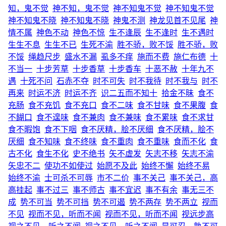
知，鬼不觉
神不知，鬼不觉
神不知鬼不觉
神不知鬼不觉
神不知鬼不晓
神不知鬼不晓
神鬼不测
神龙见首不见尾
神
情不属
神色不动
神色不惊
生不逢辰
生不逢时
生不遇时
生生不息
生生不已
生死不渝
胜不骄，败不馁
胜不骄，败
不馁
绳趋尺步
盛水不漏
虱多不痒
施而不费
施仁布德
十
不当一
十步芳草
十步香草
十步香车
十恶不赦
十年九不
遇
十死不问
石赤不夺
时不可失
时不我待
时不我与
时不
再来
时运不济
时运不齐
识二五而不知十
拾金不昧
食不
充肠
食不充饥
食不充口
食不二味
食不甘味
食不果腹
食
不餬口
食不遑味
食不兼肉
食不兼味
食不累味
食不求甘
食不暇饱
食不下咽
食不厌精，脍不厌细
食不厌精，脍不
厌细
食不知味
食不终味
食不重肉
食不重味
食而不化
食
古不化
食生不化
史不绝书
矢不虚发
矢志不移
矢志不渝
矢忠不二
使功不如使过
始愿不及此
始终不懈
始终不易
始终不渝
士可杀不可辱
市不二价
事不关己
事不关己，高
高挂起
事不过三
事不师古
事不宜迟
事不有余
事无三不
成
势不可当
势不可挡
势不可遏
势不两存
势不两立
视而
不见
视而不见，听而不闻
视而不见，听而不闻
视远步高