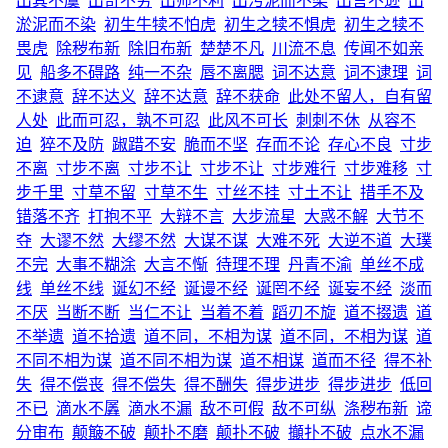
出其不虞
出奇不穷
出师不利
出污泥而不染
出言不逊
出
淤泥而不染
初生牛犊不怕虎
初生之犊不惧虎
初生之犊不
畏虎
除秽布新
除旧布新
楚楚不凡
川流不息
传闻不如亲
见
船多不碍路
纯一不杂
唇不离腮
词不达意
词不逮理
词
不逮意
辞不达义
辞不达意
辞不获命
此处不留人，自有留
人处
此而可忍，孰不可忍
此风不可长
刺刺不休
从容不
迫
猝不及防
踧踖不安
脆而不坚
存而不论
存心不良
寸步
不离
寸步不离
寸步不让
寸步不让
寸步难行
寸步难移
寸
步千里
寸草不留
寸草不生
寸丝不挂
寸土不让
措手不及
错落不齐
打抱不平
大辩不言
大步流星
大惑不解
大节不
夺
大谬不然
大缪不然
大谋不谋
大难不死
大逆不道
大璞
不完
大事不糊涂
大言不惭
待理不理
丹青不渝
单丝不成
线
单丝不线
诞幻不经
诞谩不经
诞罔不经
诞妄不经
淡而
不厌
当断不断
当仁不让
当着不着
蹈刃不旋
道不掇遗
道
不举遗
道不拾遗
道不同，不相为谋
道不同，不相为谋
道
不同不相为谋
道不同不相为谋
道不相谋
道而不径
得不补
失
得不偿丧
得不偿失
得不酬失
得步进步
得步进步
低回
不已
滴水不羼
滴水不漏
敌不可假
敌不可纵
涤秽布新
谛
分审布
颠簸不破
颠扑不磨
颠扑不破
攧扑不破
点水不漏