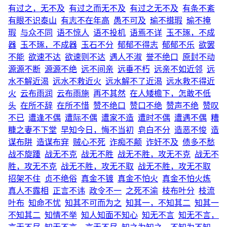
有过之，无不及
有过之而无不及
有过之无不及
有条不紊
有眼不识泰山
有志不在年高
愚不可及
瑜不搑瑕
瑜不掩
瑕
与众不同
语不惊人
语不投机
语焉不详
玉不琢，不成
器
玉不琢，不成器
玉石不分
郁郁不得志
郁郁不乐
欲罢
不能
欲速不达
欲速则不达
遇人不淑
誉不绝口
原封不动
源源不断
源源不绝
远不间亲
远垂不朽
远亲不如近邻
远
水不解近渴
远水不救近火
远水解不了近渴
远水救不得近
火
云布雨润
云布雨施
再不其然
在人矮檐下，怎敢不低
头
在所不辞
在所不惜
赞不绝口
赞口不绝
赞声不绝
赞叹
不已
遭逢不偶
遭际不偶
遭家不造
遭时不偶
遭遇不偶
糟
糠之妻不下堂
早知今日，悔不当初
皂白不分
造恶不悛
造
谋布阱
造谋布穽
贼心不死
诈痴不颠
诈奸不及
债多不愁
战不旋踵
战无不克
战无不胜
战无不胜，攻无不克
战无不
胜，攻无不克
战无不胜，攻无不取
战无不胜，攻无不取
招架不住
贞不绝俗
真金不镀
真金不怕火
真金不怕火炼
真人不露相
正言不讳
政令不一
之死不渝
枝布叶分
枝流
叶布
知命不忧
知其不可而为之
知其一，不知其二
知其一
不知其二
知情不举
知人知面不知心
知无不言
知无不言，