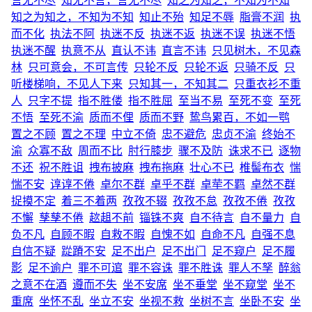
言无不尽
知无不言，言无不尽
知之为知之，不知为不知
知之为知之，不知为不知
知止不殆
知足不辱
脂膏不润
执
而不化
执法不阿
执迷不反
执迷不返
执迷不误
执迷不悟
执迷不醒
执意不从
直认不讳
直言不讳
只见树木，不见森
林
只可意会，不可言传
只轮不反
只轮不返
只骑不反
只
听楼梯响，不见人下来
只知其一，不知其二
只重衣衫不重
人
只字不提
指不胜偻
指不胜屈
至当不易
至死不变
至死
不悟
至死不渝
质而不俚
质而不野
鸷鸟累百，不如一鹗
置之不顾
置之不理
中立不倚
忠不避危
忠贞不渝
终始不
渝
众寡不敌
周而不比
肘行膝步
骤不及防
诛求不已
逐物
不还
祝不胜诅
拽布披麻
拽布拖麻
壮心不已
椎髻布衣
惴
惴不安
谆谆不倦
卓尔不群
卓乎不群
卓荦不羁
卓然不群
捉摸不定
着三不着两
孜孜不辍
孜孜不怠
孜孜不倦
孜孜
不懈
孳孳不倦
趑趄不前
锱铢不爽
自不待言
自不量力
自
负不凡
自顾不暇
自救不暇
自愧不如
自命不凡
自强不息
自信不疑
踨蹐不安
足不出户
足不出门
足不窥户
足不履
影
足不逾户
罪不可逭
罪不容诛
罪不胜诛
罪人不孥
醉翁
之意不在酒
遵而不失
坐不安席
坐不垂堂
坐不窥堂
坐不
重席
坐怀不乱
坐立不安
坐视不救
坐树不言
坐卧不安
坐