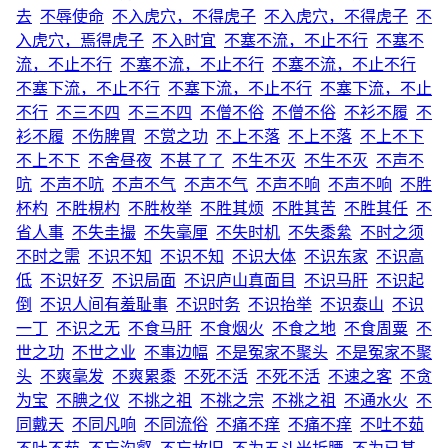
去
不辱使命
不入虎穴，不得虎子
不入虎穴，不得虎子
不
入虎穴，焉得虎子
不入时宜
不塞不流，不止不行
不塞不
流，不止不行
不塞不流，不止不行
不塞不流，不止不行
不塞下流，不止不行
不塞下流，不止不行
不塞下流，不止
不行
不三不四
不三不四
不僧不俗
不僧不俗
不衫不履
不
衫不履
不伤脾胃
不赏之功
不上不落
不上不落
不上不下
不上不下
不舍昼夜
不甚了了
不生不灭
不生不灭
不声不
吭
不声不吭
不声不气
不声不气
不声不响
不声不响
不胜
杯杓
不胜梘杓
不胜枚举
不胜其烦
不胜其苦
不胜其任
不
省人事
不失圭撮
不失毫厘
不失时机
不失黍絫
不时之须
不时之需
不识不知
不识不知
不识大体
不识东家
不识高
低
不识好歹
不识局面
不识庐山真面目
不识马肝
不识起
倒
不识人间有羞耻事
不识时务
不识抬举
不识泰山
不识
一丁
不识之无
不食马肝
不食烟火
不食之地
不食周粟
不
世之功
不世之业
不事边幅
不是冤家不聚头
不是冤家不聚
头
不爽毫发
不爽累黍
不死不活
不死不活
不速之客
不贪
为宝
不腆之仪
不挑之祖
不祧之宗
不祧之祖
不通水火
不
同戴天
不同凡响
不同流俗
不痛不痒
不痛不痒
不吐不茹