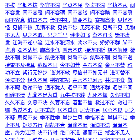
不拔
坚韧不拔
坚守不渝
坚贞不屈
坚贞不渝
坚执不从
间
不容发
间不容缓
间不容砺
间不容缕
间不容瞚
间不容瞬
间不容息
缄口不言
俭不中礼
简要不烦
蹇视高步
见怪不
怪
见惯不惊
见溺不救
见势不妙
见死不救
见所不见
见物
不见人
见之不取，思之千里
健步如飞
渐不可长
箭不虚
发
江海不逆小流
江水不犯河水
浆水不交
矫矫不群
脚不
点地
脚不沾地
脚高步低
叫苦不迭
接连不断
结不解缘
桀
敖不驯
桀傲不恭
桀傲不驯
桀骜不恭
桀骜不驯
桀骜不逊
捷雷不及掩耳
截然不同
今不如昔
金石不渝
金吾不禁
矜
功不立
紧行无好步
谨谢不敏
尽信书不如无书
进可替不
泾渭不分
经久不息
荆钗布裙
井水不犯河水
井渫不食
敬
事不暇
敬谢不敏
迥不犹人
迥乎不同
迥然不群
迥然不同
纠缠不清
九鼎不足为重
九牛拉不转
九死不悔
久假不归
久久不忘
久悬不决
久要不忘
酒酸不售
救过不给
救过不
赡
救过不暇
居不重席
居不重茵
居大不易
居心不良
居之
不疑
局促不安
举不胜举
举步生风
举措不当
举棋不定
举
止不凡
矩步方行
龃龉不合
涓滴不漏
涓滴不遗
涓涓不
壅，终为江河
决不待时
绝口不道
谲而不正
攫金不见人